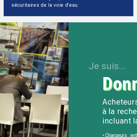
sécuritaires de la voie d’eau.
Je suis...
Donn
Acheteurs
à la rech
incluant l
• Chargeurs : e
n