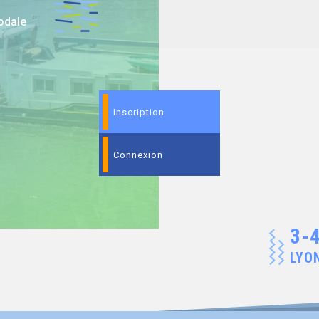
modale
Inscription
Connexion
3-
LYO