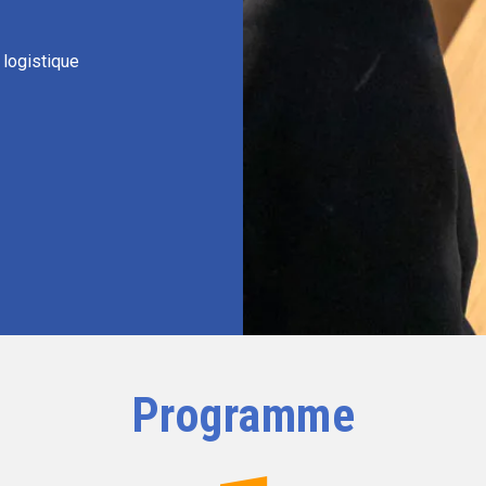
 logistique
Programme