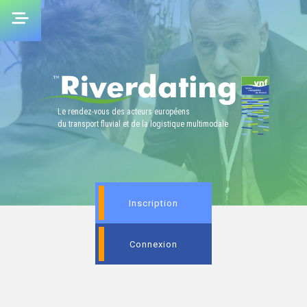
Skip
to
content
Le rendez-vous des acteurs européens
du transport fluvial et de la logistique multimodale
Inscription
Connexion